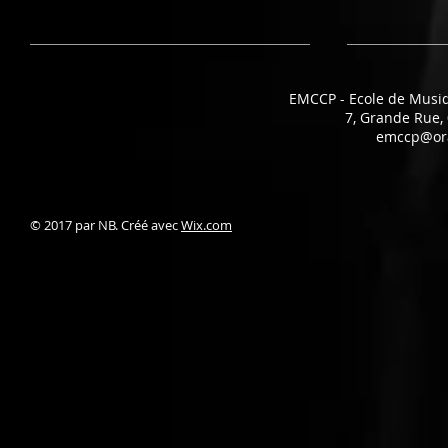
EMCCP - Ecole de Musi
7, Grande Rue
emccp@ora
© 2017 par NB. Créé avec
Wix.com