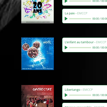
00:00
/
00:0
La paix
-
EMCCP
00:00
/
00:0
L'enfant au tambour
-
EMCCP
00:00
/
00:0
Libertango
-
EMCCP
00:00
/
00:0