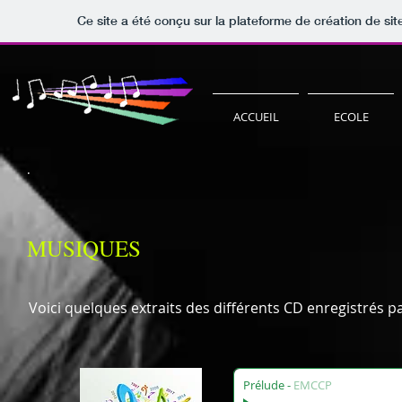
Ce site a été conçu sur la plateforme de création de sit
ACCUEIL
ECOLE
.
MUSIQUES
Voici quelques extraits des différents CD enregistrés p
Prélude
-
EMCCP