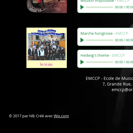
Mission impossible
-
EMCCP
00:00
/
00:0
Marche hongroise
-
EMCCP
00:00
/
00:0
Hedwig's theme
-
EMCCP
00:00
/
00:0
EMCCP - Ecole de Musi
7, Grande Rue
emccp@ora
© 2017 par NB. Créé avec
Wix.com