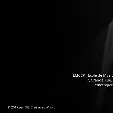
EMCCP - Ecole de Musi
7, Grande Rue
emccp@ora
© 2017 par NB. Créé avec
Wix.com