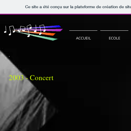
Ce site a été conçu sur la plateforme de création de sit
ACCUEIL
ECOLE
.
2003 - Concert