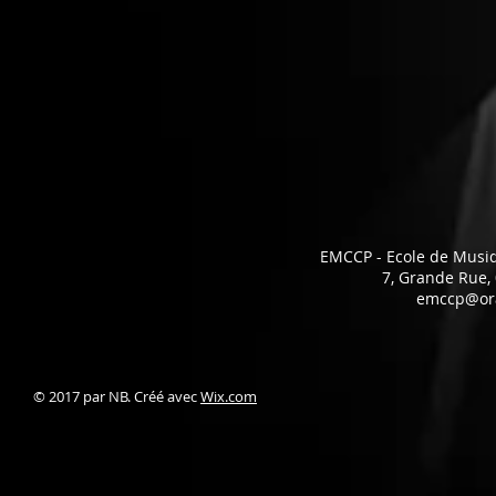
EMCCP - Ecole de Musi
7, Grande Rue
emccp@ora
© 2017 par NB. Créé avec
Wix.com